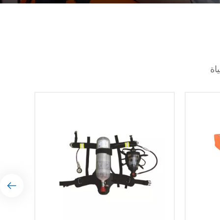
شركتنا متخصصة في جميع منتجات السلامة وأبرزها
إنقاذ الحياة البحرية. مع الإلتزام بالأمان والإبتكار. نحن
نعطي الأولوية للجودة والموثوقية في منتجاتنا، ونضمن
أنها تلبي المعايير الدولية. ومع التركيز على التحسين
المستمر، فإننا نسعى جاهدين لتقديم حلول تعزز
السلامة البحرية وتحمي الأرواح في البحر. إن خبرتنا
اة
وتفانينا يجعلاننا شريكًا موثوقًا به لأصحاب السفن
والمنظمات البحرية في جميع أنحاء العالم.