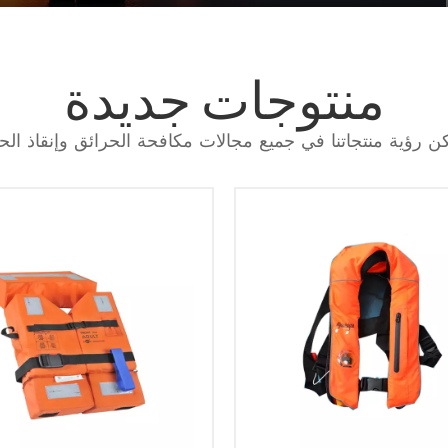
منتجاتنا تتميز بتقنيّاتها المتطورة وتصميمها العصري
لمكافحة الحرائق. مما يضمن لك الأداء الأمثل في
المواقف الصعبة . نحن نفخر بتقديم الجودة والموثوقية
منتوجات جديدة
العالية، وتلبية معايير السلامة الصارمة لحماية الأرواح
والممتلكات. تأسست شركتنا على مبدأ السلامة
الاستباقية، حيث تقدم حلولاً شاملة وإرشادات الخبراء
ن رؤية منتجاتنا في جميع مجالات مكافحة الحرائق وإنقاذ الحي
للتخفيف من مخاطر الحرائق بشكل فعال. مع الالتزام
بإرضاء العملاء، نقدم الدعم الشخصي والتدريب للتأكد
من أن عملائنا يمكنهم حماية أصولهم بثقة ضد مخاطر
الحرائق.