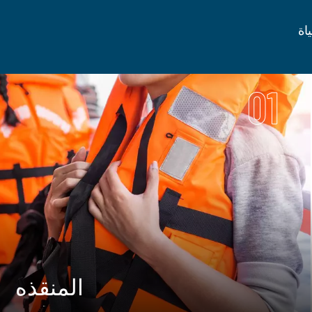
اة
01
المنقذه