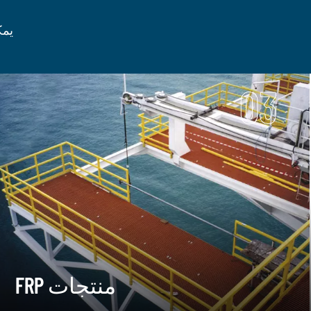
يمك
03
FRP منتجات