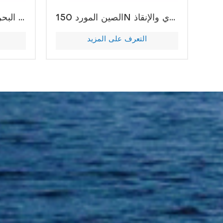
الصين المورد 150N ثلاث قطع سترة النجاة للعمل البحري والإنقاذ
الصين المورد البحرية نفخ سترة منقذة للحياة
التعرف على المزيد