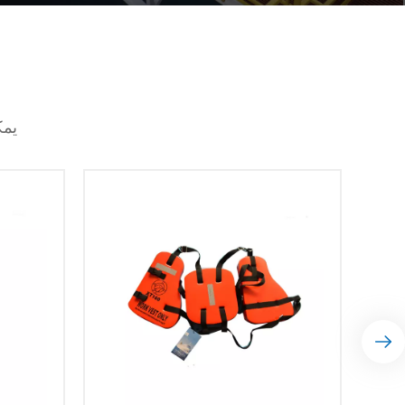
منتجات القوارب FRP, مصنوعة من البلاستيك المقوى
بالألياف الزجاجية، وتتميز بمتانة استثنائية ومقاومة
للتآكل، ومثالية للبيئات البحرية. تتميز بطبيعتها خفيفة
الوزن ولكنها قوية، وتتطلب الحد الأدنى من الصيانة.
بالإضافة إلى ذلك، توفر مواد FRP تنوعًا في التصميم
ويمكن تشكيلها في أشكال مختلفة، مما يضمن الأداء
يمك
الأمثل والجماليات للتطبيقات.