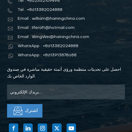
Tel : +862552109498
Tel : +8613382024888
Email : william@hainingchina.com
Email : liferaft@hotmail.com
Email : WingWei@hainingchina.com
WhatsApp : +8613382024888
WhatsApp : +8613913878688
احصل على تحديثات منتظمة ورؤى أتمتة حقيقية مباشرة في صندوق
الوارد الخاص بك.