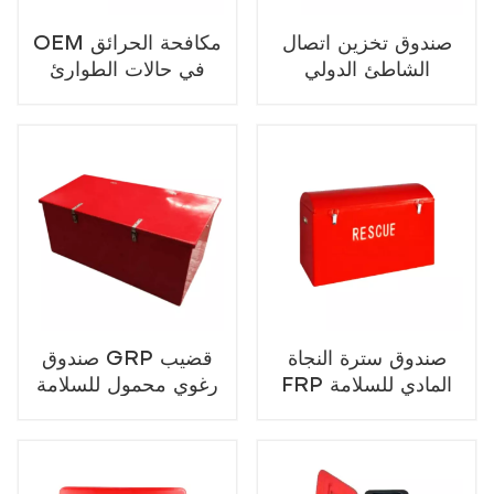
صندوق تخزين اتصال
OEM مكافحة الحرائق
الشاطئ الدولي
في حالات الطوارئ
سعة كبيرة دائم رمل
خاص للحماية من
الحرائق لمنع فيضانات
السفن الوقاية من
الحرائق
صندوق سترة النجاة
صندوق GRP قضيب
FRP المادي للسلامة
رغوي محمول للسلامة
البحرية المنقذة للحياة
البحرية