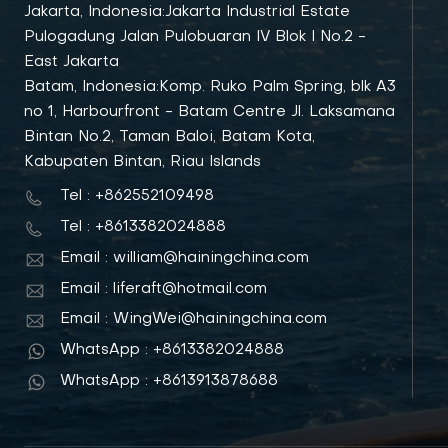
Jakarta, Indonesia:Jakarta Industrial Estate
Pulogadung Jalan Pulobuaran IV Blok I No.2 -
East Jakarta
Batam, Indonesia:Komp. Ruko Palm Spring, blk A3
no 1, Harbourfront - Batam Centre Jl. Laksamana
Bintan No.2, Taman Baloi, Batam Kota,
Kabupaten Bintan, Riau Islands
Tel : +862552109498
Tel : +8613382024888
Email : william@hainingchina.com
Email : liferaft@hotmail.com
Email : WingWei@hainingchina.com
WhatsApp : +8613382024888
WhatsApp : +8613913878688