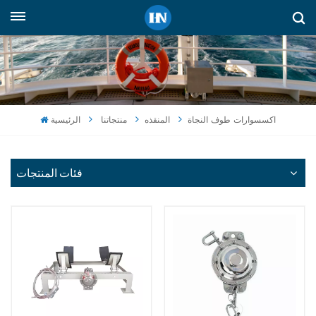
العربية
English
русский
اكسسوارات طوف النجاة
المنقذه
منتجاتنا
الرئيسية
español
Indonesia
فئات المنتجات
العربية