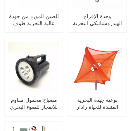
وحدة الإفراج
الصين المورد من جودة
الهيدروستاتيكي البحرية
عالية البحرية طوف
لنفخ قارب النجاة
النجاة مهد
نوعية جيدة البحرية
مصباح محمول مقاوم
المنقذة للحياة رادار
للانفجار للضوء البحري
عاكس قابلة للطي
المعيشي