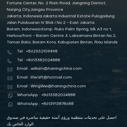
Fortune Center, No. 2 Rixin Road, Jiangning District,
Nanjing City,Jiangsu Province
Jakarta, Indonesia:Jakarta Industrial Estate Pulogadung
Jalan Pulobuaran IV Blok I No.2 - East Jakarta
Batam, Indonesia:Komp. Ruko Palm Spring, blk A3 no 1,
Harbourfront - Batam Centre Jl. Laksamana Bintan No.2,
Taman Baloi, Batam Kota, Kabupaten Bintan, Riau Islands
Tel : +862552109498
Tel : +8613382024888
Email : william@hainingchina.com
Email : liferaft@hotmail.com
Email : WingWei@hainingchina.com
WhatsApp : +8613382024888
WhatsApp : +8613913878688
احصل على تحديثات منتظمة ورؤى أتمتة حقيقية مباشرة في صندوق
الوارد الخاص بك.