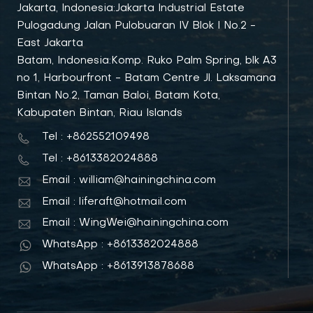
Jakarta, Indonesia:Jakarta Industrial Estate
Pulogadung Jalan Pulobuaran IV Blok I No.2 -
East Jakarta
Batam, Indonesia:Komp. Ruko Palm Spring, blk A3
no 1, Harbourfront - Batam Centre Jl. Laksamana
Bintan No.2, Taman Baloi, Batam Kota,
Kabupaten Bintan, Riau Islands
Tel : +862552109498
Tel : +8613382024888
Email : william@hainingchina.com
Email : liferaft@hotmail.com
Email : WingWei@hainingchina.com
WhatsApp : +8613382024888
WhatsApp : +8613913878688