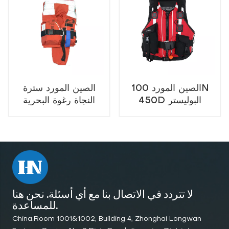
الصين المورد 100N
الصين المورد سترة
450D البوليستر
النجاة رغوة البحرية
أكسفورد النجاة للعمل
للرضع
البحري والإنقاذ
لا تتردد في الاتصال بنا مع أي أسئلة. نحن هنا
للمساعدة.
China:Room 1001&1002, Building 4, Zhonghai Longwan