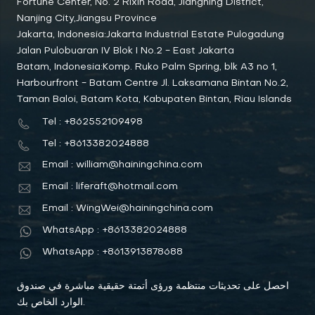
Fortune Center, No. 2 Rixin Road, Jiangning District,
Nanjing City,Jiangsu Province
Jakarta, Indonesia:Jakarta Industrial Estate Pulogadung
Jalan Pulobuaran IV Blok I No.2 - East Jakarta
Batam, Indonesia:Komp. Ruko Palm Spring, blk A3 no 1,
Harbourfront - Batam Centre Jl. Laksamana Bintan No.2,
Taman Baloi, Batam Kota, Kabupaten Bintan, Riau Islands
Tel : +862552109498
Tel : +8613382024888
Email : william@hainingchina.com
Email : liferaft@hotmail.com
Email : WingWei@hainingchina.com
WhatsApp : +8613382024888
WhatsApp : +8613913878688
احصل على تحديثات منتظمة ورؤى أتمتة حقيقية مباشرة في صندوق
الوارد الخاص بك.