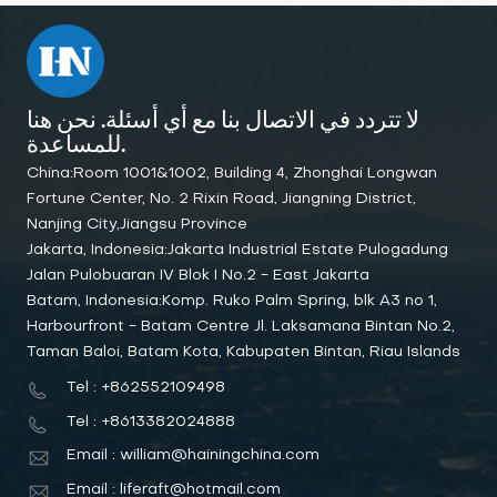
لا تتردد في الاتصال بنا مع أي أسئلة. نحن هنا
للمساعدة.
China:Room 1001&1002, Building 4, Zhonghai Longwan
Fortune Center, No. 2 Rixin Road, Jiangning District,
Nanjing City,Jiangsu Province
Jakarta, Indonesia:Jakarta Industrial Estate Pulogadung
Jalan Pulobuaran IV Blok I No.2 - East Jakarta
Batam, Indonesia:Komp. Ruko Palm Spring, blk A3 no 1,
Harbourfront - Batam Centre Jl. Laksamana Bintan No.2,
Taman Baloi, Batam Kota, Kabupaten Bintan, Riau Islands
Tel : +862552109498
Tel : +8613382024888
Email : william@hainingchina.com
Email : liferaft@hotmail.com