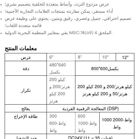
عرض مزدوج التردد، وأنماط متعددة للخلفية بتصميم بشري؛
أداء مستقر، يمكن مقارنته بمنتجات العلامات التجارية الأجنبية؛
تصميم احترافي، جميل وعصري، رقيق ومتين، يحتوي على وظيفة عرض
قائمة متعددة اللغات؛
يفي بمعايير المنظمة البحرية الدولية MSC.74(69) الملحق 4.
معلمات المنتج
6"
8”
10"
12"
عرض
480*640
800*600بكسل
دقة
بكسل
200 كيلو
200 كيلو هرتز/200 و 200 كيلو
هرتز/200 و
تكرار
هرتز/50 و 200 كيلو هرتز
200 كيلو
هرتز
المعالجة الرقمية الفردية (DSP)
يعالج
300
600
طاقة الإخراج
1000 واط-2000
واط-1000
واط-600
واط
واط
واط
DC24V (11 ~ 35 فولت)
جهد التشغيل