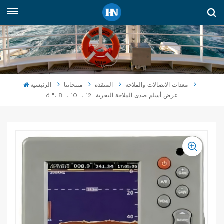
العربية
English
русский
معدات الاتصالات والملاحة
المنقذه
منتجاتنا
الرئيسية
6 "، 8" ، 10 "، 12" عرض أسلم صدى الملاحة البحرية
español
Indonesia
العربية