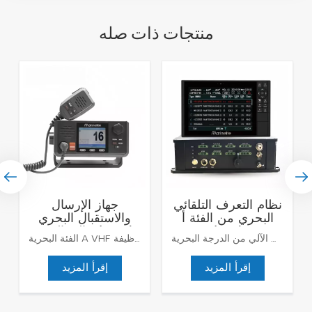
منتجات ذات صله
نظام التعرف التلقائي
جهاز الإرسال
البحري من الفئة أ
والاستقبال البحري
(AIS)
عالي التردد (VHF)
نظام التعرف الآلي من الدرجة البحرية (AIS) تم تصميمه لتوفير معلومات في الوقت الفعلي حول موقع السفينة وسرعتها واتجاهها والبيانات المهمة الأخرى للسفن القريبة والسلطات الساحلية وأصحاب المصلحة البحريين الآخرين. تعمل هذه الأنظمة على نطاقي تردد - النطاق البحري VHF ونطاق SOTDMA (الوصول المتعدد بتقسيم الوقت ذاتي التنظيم) - مما يتيح التكامل السلس مع أنظمة الملاحة والاتصالات الحالية. بالإضافة إلى تتبع السفن وتحديد هويتها في الوقت الفعلي، توفر أنظمة AIS من الفئة A أيضًا ميزات أمان مهمة، مثل تنبيهات الاصطدام ورسائل الاستغاثة ومعلومات التوجيه الديناميكية. تعتبر هذه الميزات ضرورية لمنع الاصطدامات، وتقليل مخاطر الحوادث، وضمان التدفق الآمن والفعال لحركة المرور البحرية. علاوة على ذلك، يمكن دمج نظام AIS من الفئة A مع العديد من التقنيات الأخرى، بما في ذلك الرادار ونظام ECDIS (عرض المخطط الإلكتروني ونظام المعلومات)، واتصالات الأقمار الصناعية Inmarsat، لتوفير رؤية شاملة في الوقت الفعلي لحركات السفن وظروفها. يمكّن هذا التكامل المشغلين من اتخاذ قرارات أكثر استنارة، وإدارة حركة السفن بشكل أكثر كفاءة، والاستجابة بسرعة أكبر لأي حالة طوارئ.
الفئة البحرية A VHF يتمتع بتأثير اتصال داخلي جيد، ووظيفة DSC مدمجة، وأداء جيد مقاوم للماء، ويصل مستوى مقاومة الماء إلى lP56. يتوافق راديو VHF9000 الخاص بنا بالفعل مع MSC.1/Circ.1460/Rev.3 (قائمة القنوات المكونة من 4 أرقام)جهاز الإرسال والاستقبال البحري VHF متوافق مع لوائح ITU-R M.493-15، IMO MSC.302 (87)IMO MSC.1/CirC.1460، IMO MSC.511(105)، IEC 60945،IEC 61097-8 :1998,1EC 61097-3:2017,IEC 61097-7:2018IEC 61097-7:2018,1EC 61097-8:2011,EC 61097-8:2011,EC 61097-8:2011,1EC 61097-8:2011IEC 61097 -8:2011,EC61097-3:2017,EC61097-7:2018,EC 62923-1:2018,1EC 62923-2:2018.وظائف الساعة المزدوجة والساعة الثلاثية؛مسح القنوات ذات الأولوية؛وظيفة DSC مدمجة، قناة استقبال مخصصة لقناة CH70؛قناة طقس مدمجة لتلقي تنبيهات الطقس؛وظيفة اختيارية عالية ومنخفضة الطاقة؛واجهة البيانات لنظام BAM/lNSتشغيل المقبض وشاشة اللمسمعتمد المنتجات البحرية من قبل جمعية التصنيف الصينية (CCS)
إقرأ المزيد
إقرأ المزيد