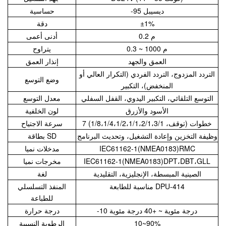
-95 ديسيبل
حساسية
±1%
دقة
0.2 م
أدنى أعمى
0.3 ~ 1000 م
يتراوح
العمق والجهد
إنذار العمق
التردد المزدوج، التردد الفردي (التكرار العالي أو
وضع التوسع
المنخفض)، التكبير
التوسع التلقائي، التكبير اليدوي، القفل السفلي
معدل التوسع
الأسود والأزرق
لون الخلفية
7 خطوات (توقف، 1/8،1/4،1/2،1/1،2/1،3/1)
سرعة الاجتياح
وظيفة التخزين وإعادة التشغيل، وتحديث البرنامج
بطاقة SD
IEC61162-1(NMEA0183)RMC
مدخلات نميا
IEC61162-1(NMEA0183)DPT،DBT،GLL
مخرجات نميا
الصينية المبسطة، الإنجليزية، التقليدية
لغة
مناسبة للطابعة DPU-414
المنفذ التسلسلي
للطباعة
-10 درجة مئوية ~ +40 درجة مئوية
درجة حرارة
10~90%
الرطوبة النسبية