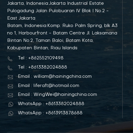
Jakarta, Indonesia:Jakarta Industrial Estate
Pulogadung Jalan Pulobuaran IV Blok I No.2 -
East Jakarta
Batam, Indonesia:Komp. Ruko Palm Spring, blk A3
no 1, Harbourfront - Batam Centre Jl. Laksamana
Bintan No.2, Taman Baloi, Batam Kota,
Kabupaten Bintan, Riau Islands
Tel : +862552109498
Tel : +8613382024888
Email : william@hainingchina.com
Email : liferaft@hotmail.com
Email : WingWei@hainingchina.com
WhatsApp : +8613382024888
WhatsApp : +8613913878688