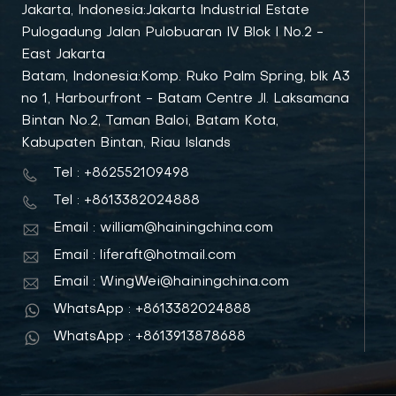
Jakarta, Indonesia:Jakarta Industrial Estate
Pulogadung Jalan Pulobuaran IV Blok I No.2 -
East Jakarta
Batam, Indonesia:Komp. Ruko Palm Spring, blk A3
no 1, Harbourfront - Batam Centre Jl. Laksamana
Bintan No.2, Taman Baloi, Batam Kota,
Kabupaten Bintan, Riau Islands
Tel : +862552109498
Tel : +8613382024888
Email : william@hainingchina.com
Email : liferaft@hotmail.com
Email : WingWei@hainingchina.com
WhatsApp : +8613382024888
WhatsApp : +8613913878688