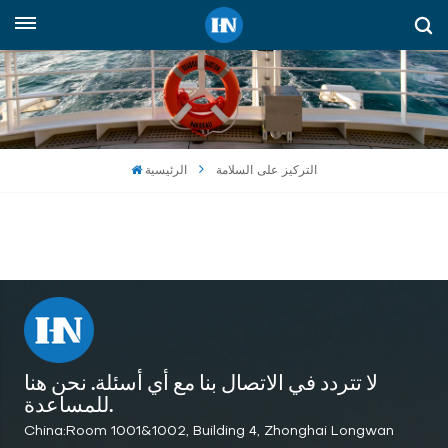
العربية
English
русский
التركيز على السلامة
الرئيسية
español
Indonesia
العربية
لا تتردد في الاتصال بنا مع أي أسئلة. نحن هنا
للمساعدة.
China:Room 1001&1002, Building 4, Zhonghai Longwan