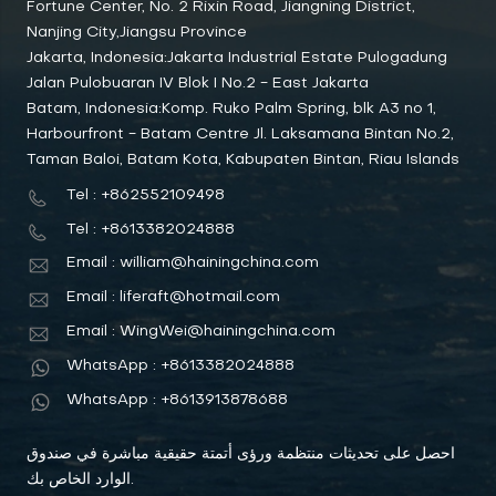
Fortune Center, No. 2 Rixin Road, Jiangning District,
Nanjing City,Jiangsu Province
Jakarta, Indonesia:Jakarta Industrial Estate Pulogadung
Jalan Pulobuaran IV Blok I No.2 - East Jakarta
Batam, Indonesia:Komp. Ruko Palm Spring, blk A3 no 1,
Harbourfront - Batam Centre Jl. Laksamana Bintan No.2,
Taman Baloi, Batam Kota, Kabupaten Bintan, Riau Islands
Tel : +862552109498
Tel : +8613382024888
Email : william@hainingchina.com
Email : liferaft@hotmail.com
Email : WingWei@hainingchina.com
WhatsApp : +8613382024888
WhatsApp : +8613913878688
احصل على تحديثات منتظمة ورؤى أتمتة حقيقية مباشرة في صندوق
الوارد الخاص بك.