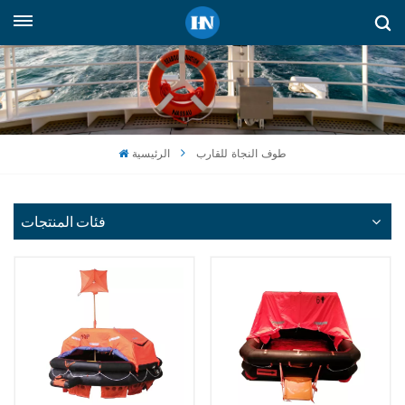
العربية
English
русский
طوف النجاة للقارب
الرئيسية
español
Indonesia
فئات المنتجات
العربية