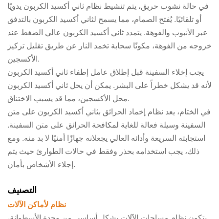
في حالة نشوب حريق، يتم تنشيط نظام ثاني أكسيد الكربون يدويًا
أو تلقائيًا. يُفتح الصمام، مما يسمح لثاني أكسيد الكربون بالتدفق
عبر الأنبوب والفوهة. يتمدد ثاني أكسيد الكربون عالي الضغط عند
خروجه من الفوهة، مكونًا سحابة تخمد النار عن طريق تقليل تركيز
الأكسجين.
يجب إخلاء السفينة قبل إطلاق عامل إطفاء ثاني أكسيد الكربون
لأنه قد يشكل خطراً على البشر. يمكن أن يحل ثاني أكسيد الكربون
محل الأكسجين، مما قد يسبب الاختناق.
في الختام، يعد نظام إخماد الحرائق بثاني أكسيد الكربون على متن
السفينة وسيلة فعالة للغاية لمكافحة الحرائق على متن السفينة.
استجابته السريعة وأدائه العالي يجعلانه جهازًا أمنيًا لا بد منه. ومع
ذلك، يجب استخدامه بحذر وفقط في حالات الطوارئ حيث يتم
إجلاء الأشخاص بأمان.
التصنيف
نظام لأماكن الآلات
يتكون نظام مساحات الآلات بشكل أساسي من وحدة الأسطوانة،