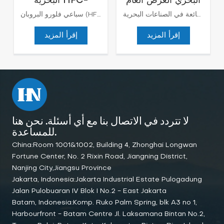
البحري الغرض العام
البحرية HFC-
من مكافحة الحرائق
227ea
تلبي الفوهات البحرية جميع أنواع التطبيقات البحرية. وهي مصممة للأغراض العامة لمكافحة الحرائق والغسيل والتبريد وإخماد الغبار، كما أنها قادرة على تحمل الأجواء القاسية والغنية بالملوحة الشائعة في الصناعات البحرية.
سباعي فلورو البروبان (HFC-227ea) هو عامل إطفاء حريق بالغاز النظيف يستخدم بشكل أساسي إطفاء الحرائق الكيميائية وله تأثير مادي على إطفاء الحرائق. موافقة الفصل الخامس من المنظمة الدولية لأنظمة السلامة من الحرائق MSC/الدائرة. 848 المبادئ التوجيهية المنقحة للموافقة على أنظمة إطفاء الحرائق بالغاز الثابت المكافئة، كما هو مشار إليه في الفصل الثاني -2 من SOLAS 74 لأماكن الآلات وغرف مضخات البضائع. MSC 1/الدائرة. 1267《تعديلات على المبادئ التوجيهية المعدلة للموافقة على الغاز الثابت المعادل أنظمة إطفاء الحرائق كما هو مشار إليها في SOLAS 74 لأماكن الآلات وغرف مضخات البضائع 》
للسلامة البحرية
إقرأ المزيد
إقرأ المزيد
لا تتردد في الاتصال بنا مع أي أسئلة. نحن هنا
للمساعدة.
China:Room 1001&1002, Building 4, Zhonghai Longwan
Fortune Center, No. 2 Rixin Road, Jiangning District,
Nanjing City,Jiangsu Province
Jakarta, Indonesia:Jakarta Industrial Estate Pulogadung
Jalan Pulobuaran IV Blok I No.2 - East Jakarta
Batam, Indonesia:Komp. Ruko Palm Spring, blk A3 no 1,
Harbourfront - Batam Centre Jl. Laksamana Bintan No.2,