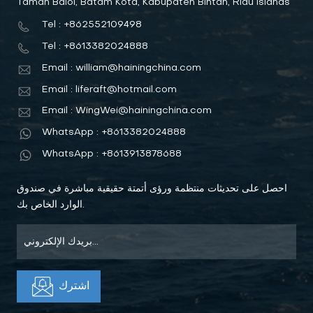
Taman Baloi, Batam Kota, Kabupaten Bintan, Riau Islands
Tel : +862552109498
Tel : +8613382024888
Email : william@hainingchina.com
Email : liferaft@hotmail.com
Email : WingWei@hainingchina.com
WhatsApp : +8613382024888
WhatsApp : +8613913878688
احصل على تحديثات منتظمة ورؤى أتمتة حقيقية مباشرة في صندوق
الوارد الخاص بك.