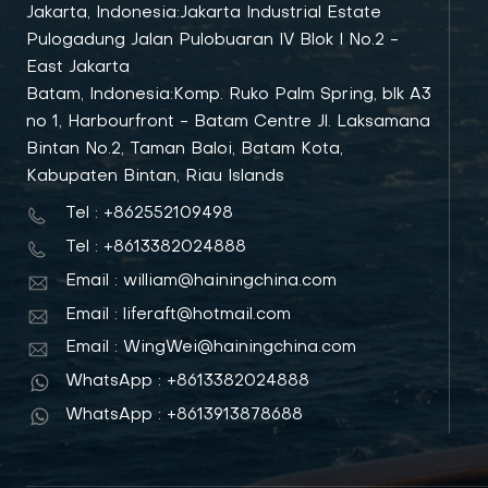
Jakarta, Indonesia:Jakarta Industrial Estate
Pulogadung Jalan Pulobuaran IV Blok I No.2 -
East Jakarta
Batam, Indonesia:Komp. Ruko Palm Spring, blk A3
no 1, Harbourfront - Batam Centre Jl. Laksamana
Bintan No.2, Taman Baloi, Batam Kota,
Kabupaten Bintan, Riau Islands
Tel : +862552109498
Tel : +8613382024888
Email : william@hainingchina.com
Email : liferaft@hotmail.com
Email : WingWei@hainingchina.com
WhatsApp : +8613382024888
WhatsApp : +8613913878688