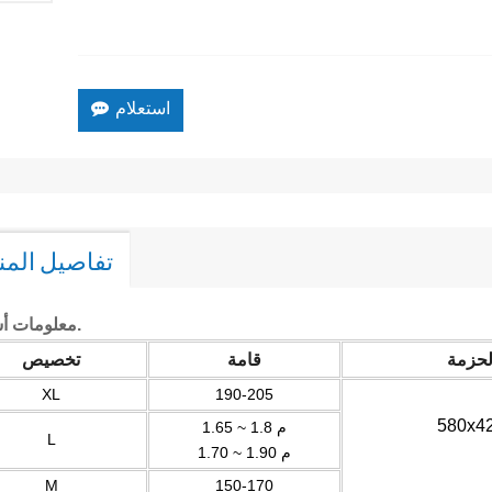
استعلام
تفاصيل المن
معلومات أساسية.
لحزمة
قامة
تخصيص
XL
190-205
1.65 ~ 1.8 م
L
1.70 ~ 1.90 م
M
150-170