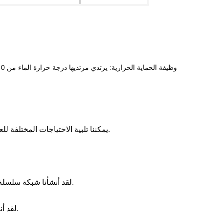
يمكننا تلبية الاحتياجات المختلفة للعملاء، لتزويدك بجميع أنواع منتجات إنقاذ الحياة ومكافحة الحرائق وما يتصل بها.
لقد أنشأنا شبكة سلسلة توريد فعالة ومستقرة لضمان التسليم في الوقت المناسب والجودة الموثوقة.
لقد أنشأنا شراكات على نطاق عالمي، مع رؤية تجارية دولية وقدرات تكامل الموارد.