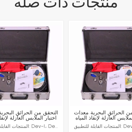
منتجات ذات صله
ن الحرائق البحرية معدات
التحقق من الحرائق البحري
ملابس العازلة لإنقاذ المياه
اختبار الملابس العازلة لإنقا
المنتجات القابلة للتطبيق: Dev-I، Dev-Iممارسات التصنيع: MSC/CIRC.114