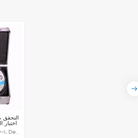
التحقق م
اختبار ال
المنتجات القابلة للتطبيق: Dev-I، Dev-Iممارسات التصنيع: MSC/CIRC.114