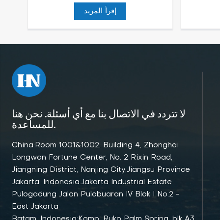
إقرأ المزيد
لا تتردد في الاتصال بنا مع أي أسئلة. نحن هنا
للمساعدة.
China:Room 1001&1002, Building 4, Zhonghai
Longwan Fortune Center, No. 2 Rixin Road,
Jiangning District, Nanjing City,Jiangsu Province
Jakarta, Indonesia:Jakarta Industrial Estate
Pulogadung Jalan Pulobuaran IV Blok I No.2 -
East Jakarta
Batam, Indonesia:Komp. Ruko Palm Spring, blk A3