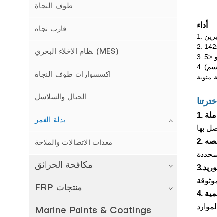
طوف النجاة
أداء
قارب نجاه
نظام الإخلاء البحري (MES)
4. وظيفة الحماية الحرارية: يرتدي مرتديها درجة حرارة الماء من 0 إلى 2 درجة مئوية في الماء الساكن، بعد 6 ساعات، لا تنخفض درجة حرارة (الجسم)
اكسسوارات طوف النجاة
الحبال والسلاسل
خترتنا
ملة
بدلة الغمر
صصة
معدات الاتصالات والملاحة
مكافحة الحرائق
وريد
FRP منتجات
لمية
Marine Paints & Coatings