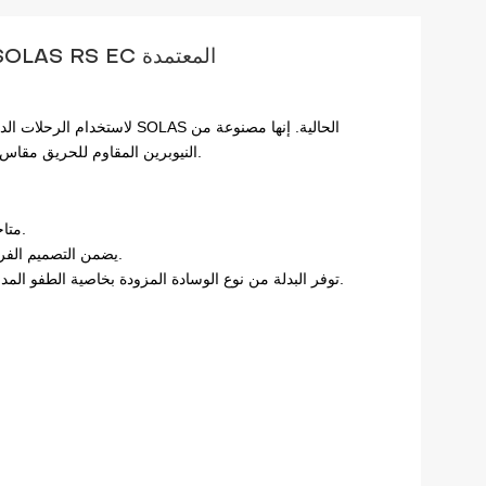
بدلة غمر العزل الحراري البحرية المنقذة للحياة SOLAS RS EC المعتمدة
لاستخدام الرحلات الدولية والس
النيوبرين المقاوم للحريق مقاس 5 مم لتوفير عزل جيد ومقاومة للزيت وأشعة الشمس ومياه البحر.
الشهادات المزدوجة، كل من شهادات MED و MER متاحة لبدلة واحدة.
يضمن التصميم الفريد وعملية الإنتاج سطحًا نظيفًا ومرتبًا دون أن يترك أثرًا زائدًا للغراء.
توفر البدلة من نوع الوسادة المزودة بخاصية الطفو المدمجة طفوًا ممتازًا وتضمن إمكانية استخدام البدلة بدون سترة النجاة.