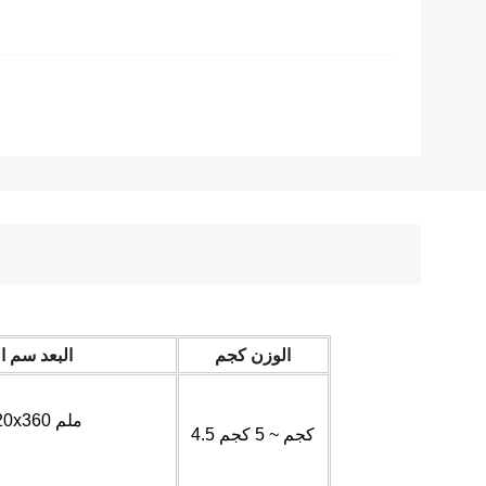
الوزن كجم
البعد سم ا
580x420x360 ملم
4.5 كجم ~ 5 كجم