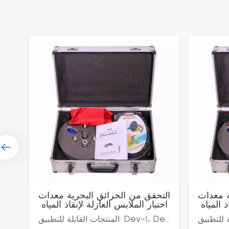
ة معدات
التحقق من الحرائق البحرية معدات
ذ المياه
اختبار الملابس العازلة لإنقاذ المياه
المنتجات القابلة للتطبيق: Dev-I، Dev-Iممارسات التصنيع: MSC/CIRC.114