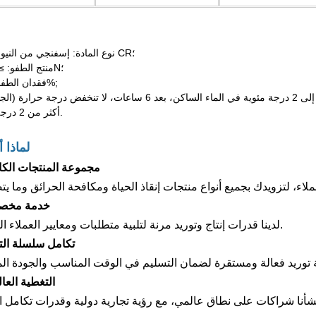
1. نوع المادة: إسفنجي من النيوبرين CR؛
2. منتج الطفو: ≥142N؛
3. فقدان الطفو:<5%;
أكثر من 2 درجة مئوية.
لماذا أ
1. مجموعة المنتجات الكا
2. خدمة مخ
لدينا قدرات إنتاج وتوريد مرنة لتلبية متطلبات ومعايير العملاء المحددة.
3.تكامل سلسلة الت
4. التغطية العا