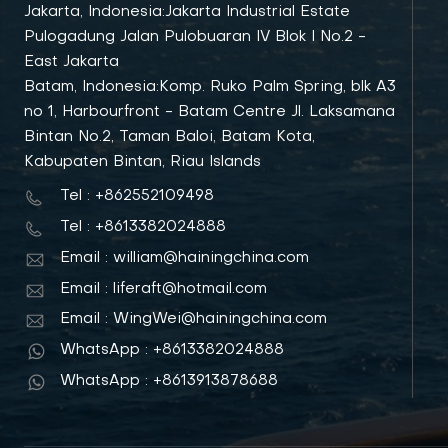
Jakarta, Indonesia:Jakarta Industrial Estate
Pulogadung Jalan Pulobuaran IV Blok I No.2 -
East Jakarta
Batam, Indonesia:Komp. Ruko Palm Spring, blk A3
no 1, Harbourfront - Batam Centre Jl. Laksamana
Bintan No.2, Taman Baloi, Batam Kota,
Kabupaten Bintan, Riau Islands
Tel : +862552109498
Tel : +8613382024888
Email : william@hainingchina.com
Email : liferaft@hotmail.com
Email : WingWei@hainingchina.com
WhatsApp : +8613382024888
WhatsApp : +8613913878688