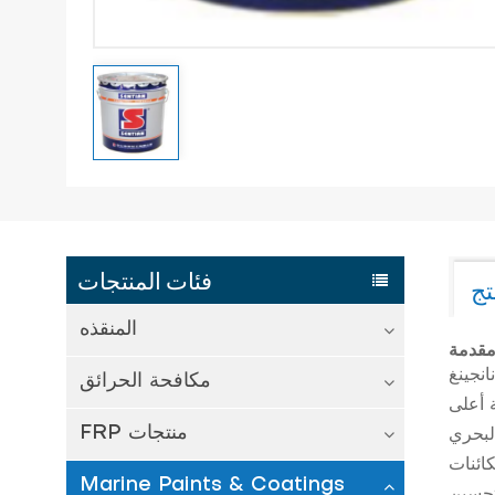
فئات المنتجات
تج
المنقذه
قدمة
نجينغ
مكافحة الحرائق
ة أعلى
FRP منتجات
كائنات
Marine Paints & Coatings
 تحسين