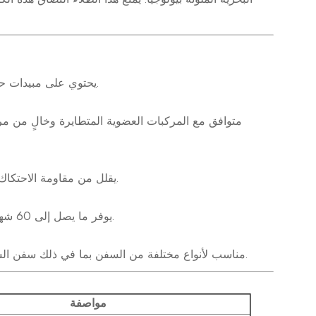
يحتوي على مبيدات حيوية تعتمد على النحاس وعوامل إطلاق متحكم بها لتوفير حماية طويلة الأمد.
متوافق مع المركبات العضوية المتطايرة وخالٍ من مرك
يقلل من مقاومة الاحتكاك والسحب بنسبة تصل إلى 20%، مما يحسن سرعة السفينة واقتصاد الوقود.
يوفر ما يصل إلى 60 شهرًا من الأداء الفعال المضاد للأوساخ، مما يقلل من وقت التوقف عن الصيانة.
مناسب لأنواع مختلفة من السفن بما في ذلك سفن الشحن، وناقلات النفط، وقوارب الصيد، والمنصات البحرية، والسفن العسكرية.
مواصفة