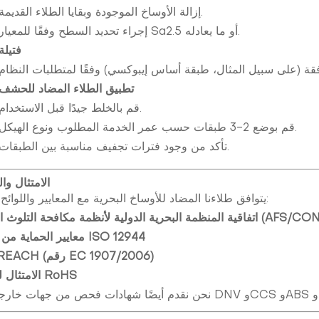
إزالة الأوساخ الموجودة وبقايا الطلاء القديمة.
إجراء تحديد السطح وفقًا للمعيار Sa2.5 أو ما يعادله.
فتيلة
تطبيق الطلاء المضاد للحشف
قم بالخلط جيدًا قبل الاستخدام.
قم بوضع 2-3 طبقات حسب عمر الخدمة المطلوب ونوع الهيكل.
تأكد من وجود فترات تجفيف مناسبة بين الطبقات.
الامتثال وا
يتوافق طلاءنا المضاد للأوساخ البحرية مع المعايير واللوائح التالية:
الدولية لأنظمة مكافحة التلوث البحري (AFS/CONF/26)
معايير الحماية من التآكل ISO 12944
لائحة REACH (رقم EC 1907/2006)
الامتثال لمعايير RoHS