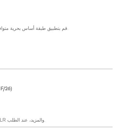
قم بتطبيق طبقة أساس بحرية متوافقة (على سبيل المثال، طبقة أساس إيبوكسي) وفقًا لمتطلبات النظام.
اتفاقية المنظمة البحرية 
نحن نقدم أيضًا شهادات فحص من جهات خارجية من DNV وCCS وABS وLR والمزيد، عند الطلب.