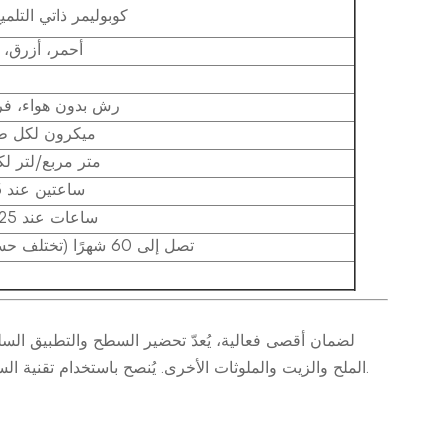
كوبوليمر ذاتي التلم
أحمر، أزرق،
رش بدون هواء، فر
100-150 ميكرون لكل
8-10 متر مربع/لتر
ساعتين عند 25 درجة مئوية
6 ساعات عند 25 درجة مئوية
تصل إلى 60 شهرًا (تختلف حسب الاستخدام)
لضمان أقصى فعالية، يُعدّ تحضير السطح والتطبيق السلي
الملح والزيت والملوثات الأخرى. يُنصح باستخدام تقنية السفع الرملي أو نفث الماء عالي الضغط للطلاءات القديمة أو الأسطح المتآكلة.