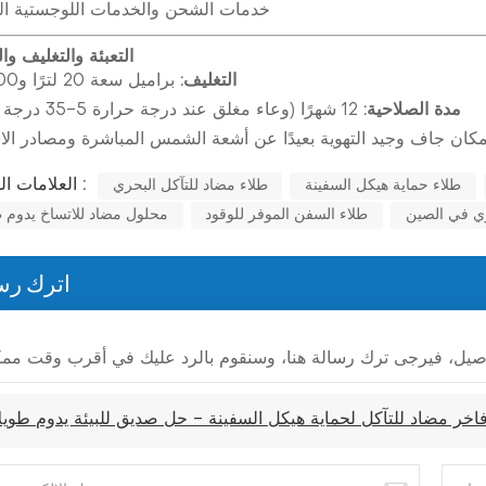
خدمات الشحن والخدمات اللوجستية الع
التعبئة والتغليف وا
التغليف:
براميل سعة 20 لترًا و200 لترًا
مدة الصلاحية:
12 شهرًا (وعاء مغلق عند درجة حرارة 5-35 درجة مئوية)
العلامات الساخنة :
طلاء حماية هيكل السفينة
طلاء مضاد للتآكل البحري
ري في الصين
طلاء السفن الموفر للوقود
محلول مضاد للاتساخ يدوم طو
اترك رس
خر مضاد للتآكل لحماية هيكل السفينة - حل صديق للبيئة يدوم طويلاً