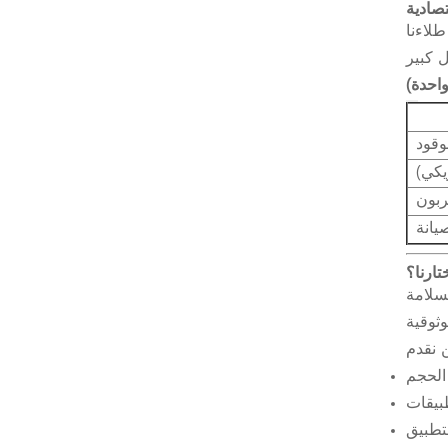
قتصادية
وقود بنسبة تصل إلى 30%. باستخدام طلاءنا
وقود
ريكي)
ربون
يانة
ختارنا؟
سلامة
الحجم
بيقات
تطبيق