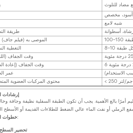
يع مضاد للتلوث
ي
 أسود، مخصص
شبه لامع
شاة، أسطوانة
طريقة الت
 طبقة
DFT الموصى به (فيلم جاف)
 لكل طبقة
التغطية الن
وقت الجفاف (ال
وقت الجفاف (إعادة الط
عمر ال
< 250 جم/لتر
محتوى المركبات العضوية المتط
إرشادات ا
م أمرًا بالغ الأهمية. يجب أن تكون الطبقة السفلية نظيفة وجافة وخا
خطوات التقديم:
تحضير السطح