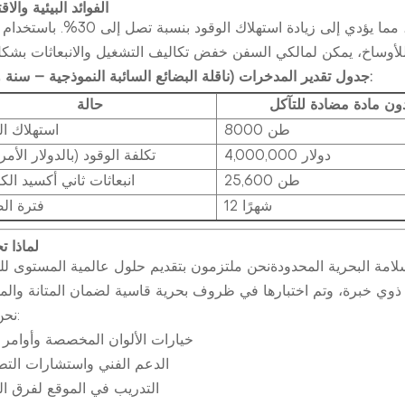
الفوائد البيئية والا
يمكن أن يزيد تراكم الأوساخ من خشونة هيكل السفينة، مما يؤدي إلى زيادة استهلاك ال
جدول تقدير المدخرات (ناقلة البضائع السائبة النموذجية – سنة واحدة):
ون مادة مضادة للتآكل
حالة
8000 طن
استهلاك ال
4,000,000 دولار
تكلفة الوقود (بالدولار الأم
25,600 طن
انبعاثات ثاني أكسيد الك
12 شهرًا
فترة الص
لماذا ت
لامة البحرية المحدودة
نحن ملتزمون بتقديم حلول عالمية المستوى لل
نحن نقدم:
خيارات الألوان المخصصة وأوامر 
الدعم الفني واستشارات التط
التدريب في الموقع لفرق ال