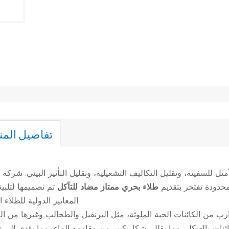
تفاصيل المن
م
ل للسفينة، وتقليل التكاليف التشغيلية، وتقليل التأثير البيئي.
شركة نا
محدودة
تفتخر بتقديم
طلاء بحري ممتاز مضاد للتآكل
تم تصميمها لتلبي
المعايير الدولية للطلاء البحري.
ب من الكائنات الحية الملوثة، مثل البرنقيل والطحالب وغيرها من ال
الكائنات بالهيكل، مما يقلل بشكل كبير من مقاومة الماء، مما يؤدي إلى