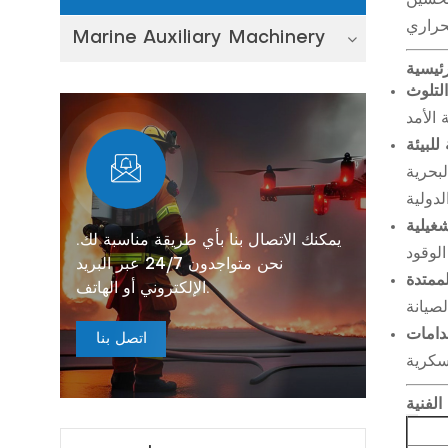
Marine Auxiliary Machinery
رئيسية
التلوث
للبيئة
لبحرية
شغيلية
يمكنك الاتصال بنا بأي طريقة مناسبة لك.
نحن متواجدون 24/7 عبر البريد
ممتدة
الإلكتروني أو الهاتف.
دامات
اتصل بنا
الفنية