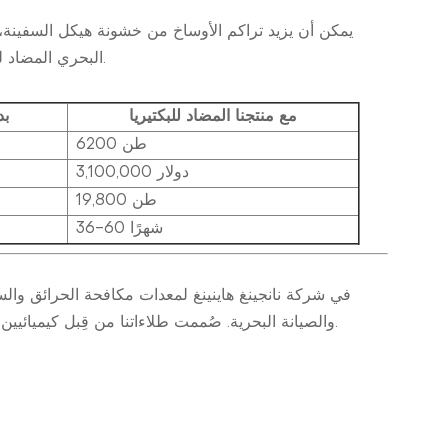
البحري المضاد للأوساخ، يمكن لمالكي السفن خفض تكاليف التشغيل والانبعاثات بشكل كبير.
مع منتجنا المضاد للبكتيريا
بد
6200 طن
3,100,000 دولار
19,800 طن
36-60 شهرًا
في
شركة نانجينغ هاينينغ لمعدات مكافحة الحرائق والس
والصيانة البحرية. صُممت طلاءاتنا من قِبل كيميائيين ذوي خبرة، وتم اختبارها في ظروف بحرية قاسية لضمان المتانة والموثوقية.