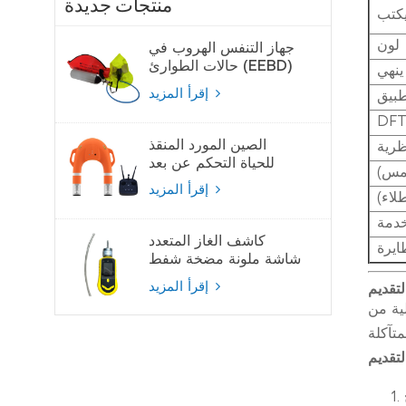
منتجات جديدة
كتب
لون
جهاز التنفس الهروب في
حالات الطوارئ (EEBD)
ينهي
جهاز تنفس الهواء
إقرأ المزيد
طبيق
الصين المورد المنقذ
ظرية
للحياة التحكم عن بعد
لمس)
لايفبوي
إقرأ المزيد
لاء)
خدمة
كاشف الغاز المتعدد
ايرة
شاشة ملونة مضخة شفط
كاشف الغاز
إقرأ المزيد
لتقديم
لية من