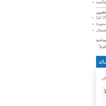
المية
لتخزين
يلاً
الة