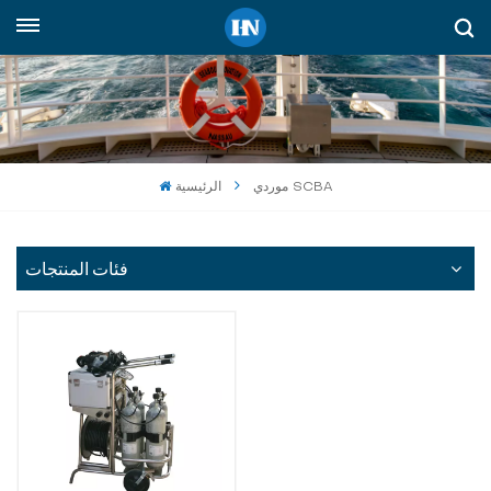
العربية
English
русский
موردي SCBA
الرئيسية
español
Indonesia
فئات المنتجات
العربية