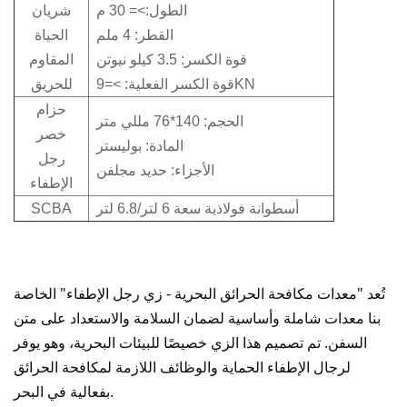
الطول:>= 30 م
شريان
القطر: 4 ملم
الحياة
قوة الكسر: 3.5 كيلو نيوتن
المقاوم
قوة الكسر الفعلية: >=9KN
للحريق
حزام
الحجم: 140*76 مللي متر
خصر
المادة: بوليستر
رجل
الأجزاء: حديد مجلفن
الإطفاء
أسطوانة فولاذية سعة 6 لتر/6.8 لتر
SCBA
تُعد "معدات مكافحة الحرائق البحرية - زي رجل الإطفاء" الخاصة
بنا معدات شاملة وأساسية لضمان السلامة والاستعداد على متن
السفن. تم تصميم هذا الزي خصيصًا للبيئات البحرية، وهو يوفر
لرجال الإطفاء الحماية والوظائف اللازمة لمكافحة الحرائق
بفعالية في البحر.