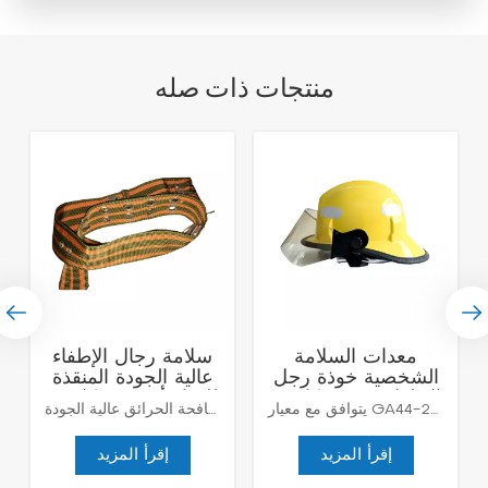
منتجات ذات صله
معدات السلامة
سلامة رجال الإطفاء
الشخصية خوذة رجل
عالية الجودة المنقذة
الاطفاء خوذة مكافحة
للحياة أحزمة مكافحة
يتوافق مع معيار GA44-2004، ويمكن أن يمنع اختراق المواد الحادة، ومضاد للتآكل، وانعكاس الضوء ومعزول. يوجد في الجزء الأمامي من الخوذة أخدود لوضع ضوء الرأس، ويمكن استخدامه مع جميع أنواع الأضواء.
تعد "أحزمة سلامة رجال الإطفاء عالية الجودة وإنقاذ الحياة ومكافحة الحرائق والحماية من الحرائق" من المعدات الأساسية المصممة خصيصًا لرجال الإطفاء، مما يوفر حماية ووظائف سلامة عالية المستوى. وتعد هذه الأحزمة أدوات مهمة لرجال الإطفاء أثناء عمليات مكافحة الحرائق والإنقاذ، مما يضمن سلامتهم ويقدم لهم الدعم اللازم. أحزمتنا مصنوعة من مواد فاخرة، وهي قوية ومتينة وموثوقة للغاية. تتميز بخصائص مقاومة للحريق، والماء، ومقاومة للتآكل، مما يجعلها مناسبة للاستخدام في مختلف البيئات القاسية، مما يضمن أداء رجال الإطفاء بأفضل ما لديهم أثناء المهام. تم تصميم هذه الأحزمة بعناية مع أبازيم وخطافات قابلة للتعديل، مما يضمن ملاءمة مريحة وسهولة الاستخدام. كما أنها تتميز بشرائط أو علامات عاكسة لتعزيز الرؤية في البيئات منخفضة الإضاءة، وبالتالي تعزيز سلامة رجال الإطفاء. سواء على متن السفن أو في المباني أو في أماكن أخرى، فإن "أحزمة سلامة رجال الإطفاء عالية الجودة وإنقاذ الحياة ومكافحة الحرائق والحماية من الحرائق" هي الخيار الأمثل لضمان سلامة رجال الإطفاء وأداء المهام. اختر منتجاتنا لتزويد فريقك بمعدات مكافحة الحرائق عالية الجودة.
الحريق لأعمال
الحرائق والحماية من
السلامة
الحرائق
إقرأ المزيد
إقرأ المزيد