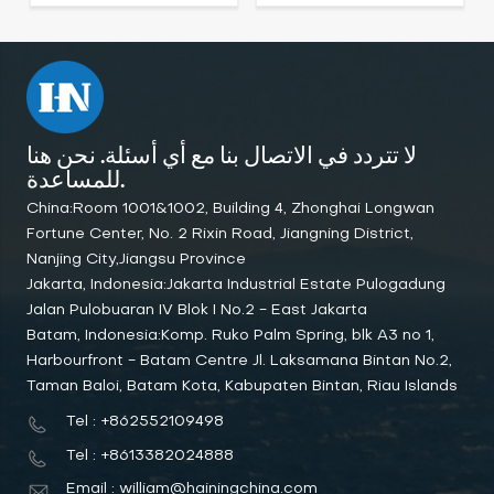
لا تتردد في الاتصال بنا مع أي أسئلة. نحن هنا
للمساعدة.
China:Room 1001&1002, Building 4, Zhonghai Longwan
Fortune Center, No. 2 Rixin Road, Jiangning District,
Nanjing City,Jiangsu Province
Jakarta, Indonesia:Jakarta Industrial Estate Pulogadung
Jalan Pulobuaran IV Blok I No.2 - East Jakarta
Batam, Indonesia:Komp. Ruko Palm Spring, blk A3 no 1,
Harbourfront - Batam Centre Jl. Laksamana Bintan No.2,
Taman Baloi, Batam Kota, Kabupaten Bintan, Riau Islands
Tel : +862552109498
Tel : +8613382024888
Email : william@hainingchina.com