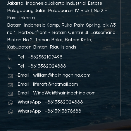
Jakarta, Indonesia:Jakarta Industrial Estate
Pulogadung Jalan Pulobuaran IV Blok I No.2 -
East Jakarta
Batam, Indonesia:Komp. Ruko Palm Spring, blk A3
no 1, Harbourfront - Batam Centre Jl. Laksamana
Bintan No.2, Taman Baloi, Batam Kota,
Kabupaten Bintan, Riau Islands
Tel : +862552109498
Tel : +8613382024888
Email : william@hainingchina.com
Email : liferaft@hotmail.com
Email : WingWei@hainingchina.com
WhatsApp : +8613382024888
WhatsApp : +8613913878688