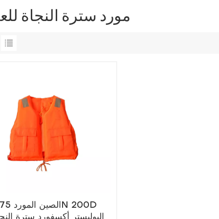
مورد سترة النجاة لل
الصين المورد 75N 200D
البوليستر أكسفورد سترة النجا