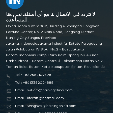
لا تتردد في الاتصال بنا مع أي أسئلة. نحن هنا
للمساعدة.
China:Room 1001&1002, Building 4, Zhonghai Longwan
Fortune Center, No. 2 Rixin Road, Jiangning District,
Nanjing City,Jiangsu Province
Jakarta, Indonesia:Jakarta Industrial Estate Pulogadung
Jalan Pulobuaran IV Blok I No.2 - East Jakarta
Batam, Indonesia:Komp. Ruko Palm Spring, blk A3 no 1,
Harbourfront - Batam Centre Jl. Laksamana Bintan No.2,
Taman Baloi, Batam Kota, Kabupaten Bintan, Riau Islands
Tel : +862552109498
Tel : +8613382024888
Email : william@hainingchina.com
Email : liferaft@hotmail.com
Email : WingWei@hainingchina.com